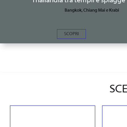
Thailandia tra templi e spiagge 
Bangkok, Chiang Mai e Krabi
SCOPRI
SCE