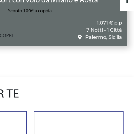
ort con volo da Milano e Aosta
Sconto 100€ a coppia
1.071 € p.p
7 Notti - 1 Città
COPRI
Palermo, Sicilia
R TE