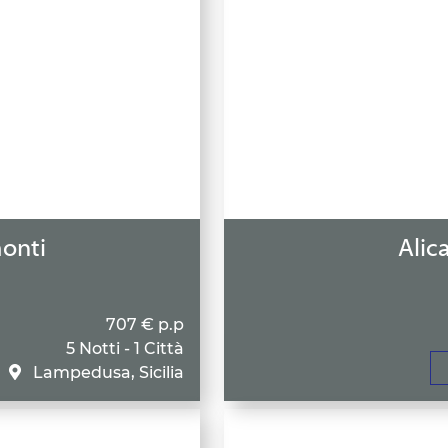
onti
Alica
707 € p.p
5 Notti - 1 Città
Lampedusa, Sicilia