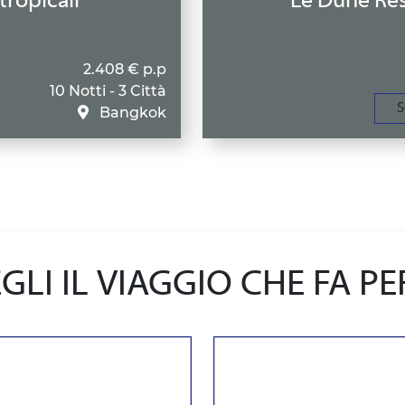
tropicali
Le Dune Res
2.408 € p.p
10 Notti - 3 Città
S
Bangkok
GLI IL VIAGGIO CHE FA PE