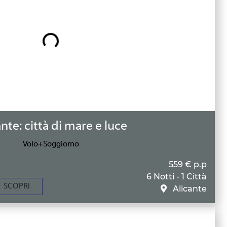
nte: città di mare e luce
Volo+Soggiorno
559 € p.p
6 Notti - 1 Città
SCOPRI
Alicante