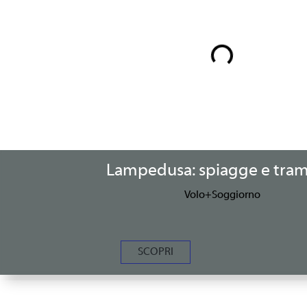
Lampedusa: spiagge e tram
Volo+Soggiorno
SCOPRI